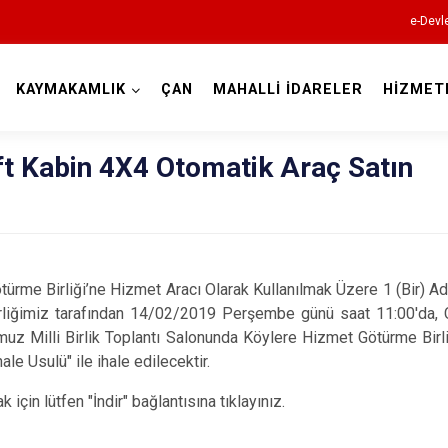
e-Devl
KAYMAKAMLIK
ÇAN
MAHALLİ İDARELER
HİZMET
Çanakkale
ift Kabin 4X4 Otomatik Araç Satın
ürme Birliği’ne Hizmet Aracı Olarak Kullanılmak Üzere 1 (Bir) A
Birliğimiz tarafından 14/02/2019 Perşembe günü saat 11:00'da,
Ayvacık
z Milli Birlik Toplantı Salonunda Köylere Hizmet Götürme Birliğ
le Usulü" ile ihale edilecektir.
Bayramiç
Biga
için lütfen "İndir" bağlantısına tıklayınız.
Bozcaada