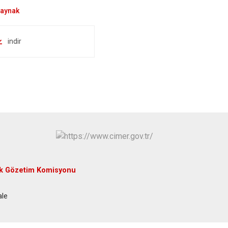
Yenice
indir
uk Gözetim Komisyonu
ale