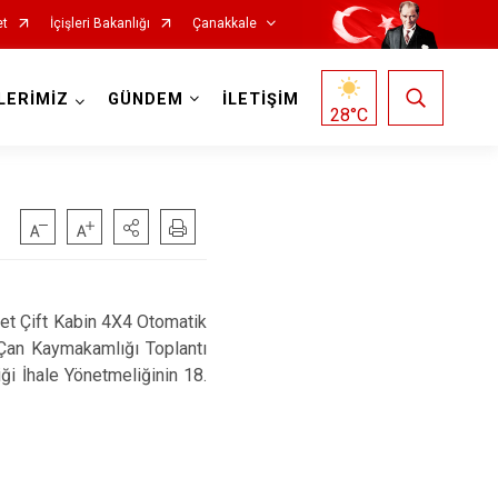
et
İçişleri Bakanlığı
Çanakkale
LERİMİZ
GÜNDEM
İLETİŞİM
28
°C
det Çift Kabin 4X4 Otomatik
 Çan Kaymakamlığı Toplantı
Ezine
i İhale Yönetmeliğinin 18.
Gelibolu
Gökçeada
Lapseki