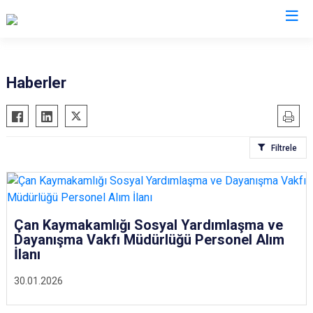
Çanakkale
Haberler
Ayvacık
Ezine
Bayramiç
Gelibolu
Filtrele
Biga
Gökçeada
Bozcaada
Lapseki
Çan
Yenice
Eceabat
Çan Kaymakamlığı Sosyal Yardımlaşma ve
Dayanışma Vakfı Müdürlüğü Personel Alım
İlanı
30.01.2026