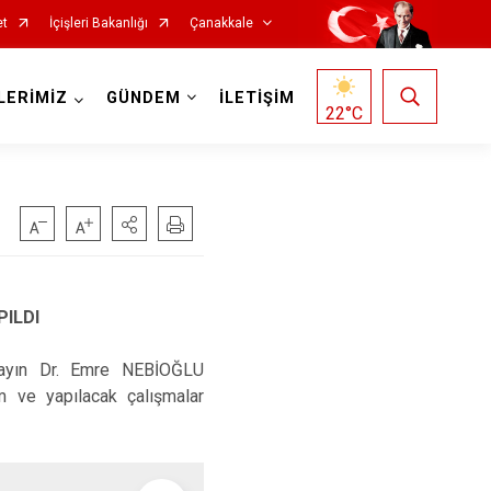
et
İçişleri Bakanlığı
Çanakkale
LERİMİZ
GÜNDEM
İLETİŞİM
22
°C
ILDI
Ezine
Sayın Dr. Emre NEBİOĞLU
um ve yapılacak çalışmalar
Gelibolu
Gökçeada
Lapseki