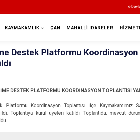
e-Devl
KAYMAKAMLIK
ÇAN
MAHALLİ İDARELER
HİZMET
Çanakkale
ime Destek Platformu Koordinasyon
ldı
TİME DESTEK PLATFORMU KOORDİNASYON TOPLANTISI YAP
Ayvacık
ek Platformu Koordinasyon Toplantısı İlçe Kaymakamımız 
rildi. Toplantıya kurul üyeleri katıldı. Toplantıda, mevcut dur
Bayramiç
ldu.
Biga
Bozcaada