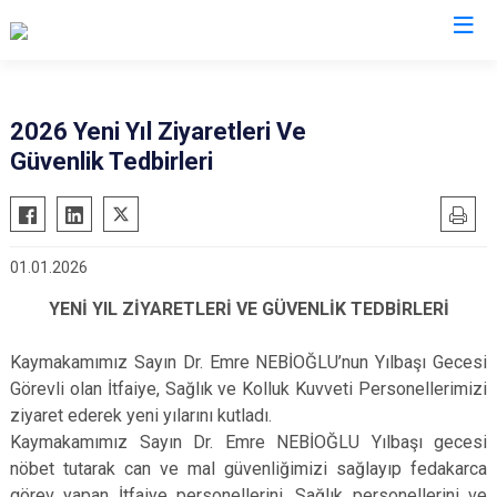
Çanakkale
2026 Yeni Yıl Ziyaretleri Ve
Güvenlik Tedbirleri
Ayvacık
Ezine
Bayramiç
Gelibolu
Biga
Gökçeada
01.01.2026
Bozcaada
Lapseki
YENİ YIL ZİYARETLERİ VE GÜVENLİK TEDBİRLERİ
Çan
Yenice
Eceabat
Kaymakamımız Sayın Dr. Emre NEBİOĞLU’nun Yılbaşı Gecesi
Görevli olan İtfaiye, Sağlık ve Kolluk Kuvveti Personellerimizi
ziyaret ederek yeni yılarını kutladı.
Kaymakamımız Sayın Dr. Emre NEBİOĞLU Yılbaşı gecesi
nöbet tutarak can ve mal güvenliğimizi sağlayıp fedakarca
görev yapan İtfaiye personellerini, Sağlık personellerini ve