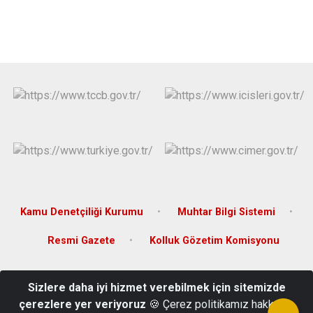
Kamu Denetçiliği Kurumu
Muhtar Bilgi Sistemi
Resmi Gazete
Kolluk Gözetim Komisyonu
Seramik Mahallesi, Mehmet Akif Ersoy Sok., No: 12, 17400 Çan/
Sizlere daha iyi hizmet verebilmek için sitemizde
Çanakkale
çerezlere yer veriyoruz
🍪 Çerez politikamız hakkında
(0286) 416 10 03