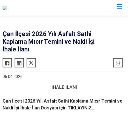
Çanakkale
Çan İlçesi 2026 Yılı Asfalt Sathi
Kaplama Mıcır Temini ve Nakli İşi
Ayvacık
Ezine
İhale İlanı
Bayramiç
Gelibolu
Biga
Gökçeada
Bozcaada
Lapseki
06.04.2026
Çan
Yenice
İHALE İLANI
Eceabat
Çan İlçesi 2026 Yılı Asfalt Sathi Kaplama Mıcır Temini ve
Nakli İşi İhale İlan Dosyası için TIKLAYINIZ..