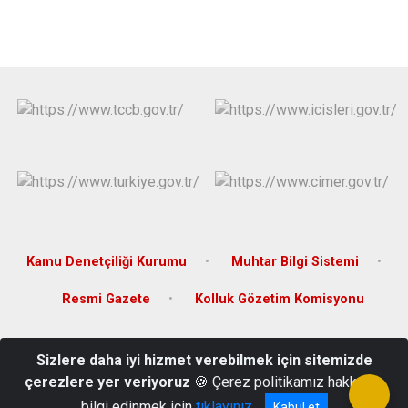
Kamu Denetçiliği Kurumu
Muhtar Bilgi Sistemi
Resmi Gazete
Kolluk Gözetim Komisyonu
Seramik Mahallesi, Mehmet Akif Ersoy Sok., No: 12, 17400 Çan/
Sizlere daha iyi hizmet verebilmek için sitemizde
Çanakkale
çerezlere yer veriyoruz
🍪 Çerez politikamız hakkında
(0286) 416 10 03
bilgi edinmek için
tıklayınız
Kabul et