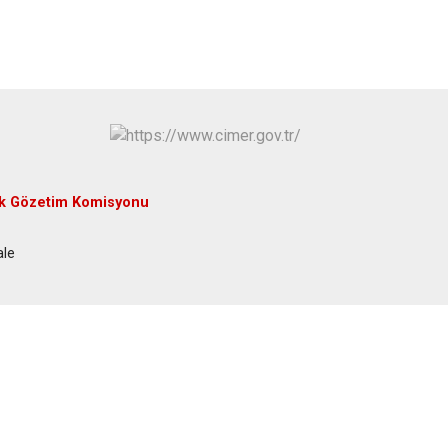
Yenice
uk Gözetim Komisyonu
ale