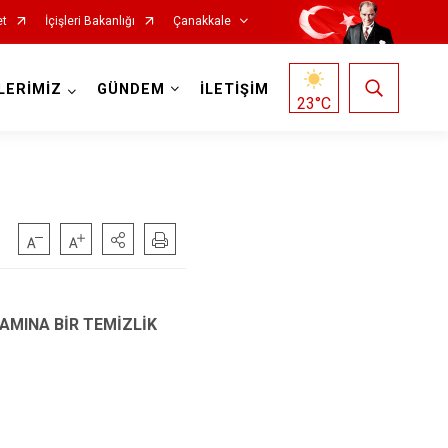
et
İçişleri Bakanlığı
Çanakkale
LERİMİZ
GÜNDEM
İLETİŞİM
23
°C
AMINA BİR TEMİZLİK
Ezine
Gelibolu
Gökçeada
Lapseki