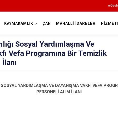
e-Devl
KAYMAKAMLIK
ÇAN
MAHALLİ İDARELER
HİZMET
Çanakkale
lığı Sosyal Yardımlaşma Ve
fı Vefa Programına Bir Temizlik
 İlanı
SOSYAL YARDIMLAŞMA VE DAYANIŞMA VAKFI VEFA PROGR
Ayvacık
PERSONELİ ALIM İLANI
Bayramiç
Biga
Bozcaada